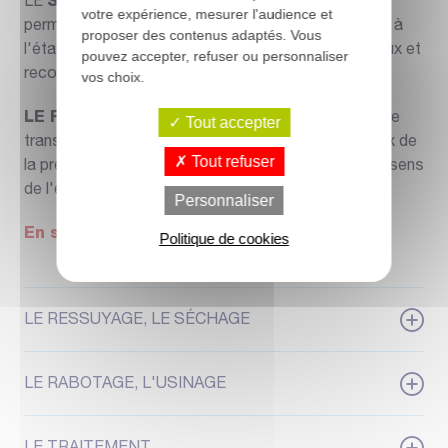
LE
SCIAGE
appelé "première transformation", Il
votre expérience, mesurer l'audience et
permet de passer de l'état de grume (tronc d'arbre) à
proposer des contenus adaptés. Vous
l'état de plot (grume débitée en planches ou plateaux et
pouvez accepter, refuser ou personnaliser
reconstituée).
vos choix.
LE REFILAGE OU DÉLIGNAGE
, appelé "deuxième
Tout accepter
transformation", Il consiste à reprendre les plateaux de
Tout refuser
la première transformation et à les re-scier dans le sens
de l'épaisseur ou de la largeur.
Personnaliser
En savoir plus
Politique de cookies
LE RESSUYAGE, LE SÉCHAGE
LE RABOTAGE, L'USINAGE