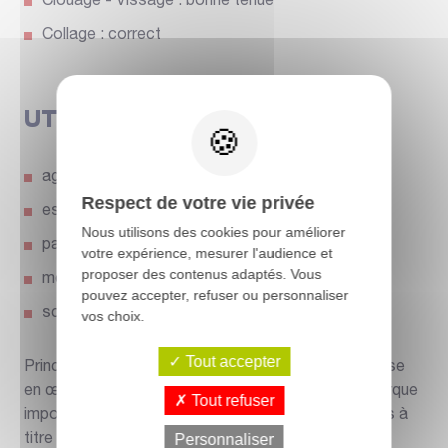
Clouage - Vissage : bonne tenue
Collage : correct
UTILISATIONS
agencement
Respect de votre vie privée
escalier
Nous utilisons des cookies pour améliorer
parquet
votre expérience, mesurer l'audience et
proposer des contenus adaptés. Vous
meuble
pouvez accepter, refuser ou personnaliser
sculpture
vos choix.
Tout accepter
Principales utilisations connues à valider par une mise
en œuvre dans le respect des règles de l’art. Remarque
Tout refuser
importante : certaines utilisations sont mentionnées à
Personnaliser
titre d’information.