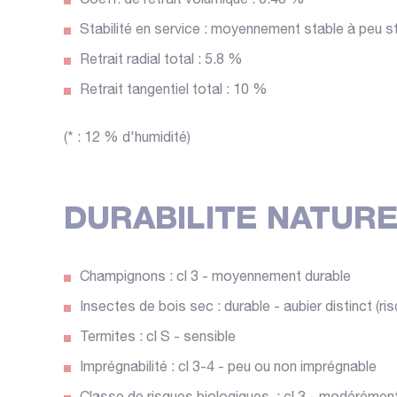
Coeff. de retrait volumique : 0.48 %
Stabilité en service : moyennement stable à peu s
Retrait radial total : 5.8 %
Retrait tangentiel total : 10 %
(* : 12 % d'humidité)
DURABILITE NATURE
Champignons : cl 3 - moyennement durable
Insectes de bois sec : durable - aubier distinct (risq
Termites : cl S - sensible
Imprégnabilité : cl 3-4 - peu ou non imprégnable