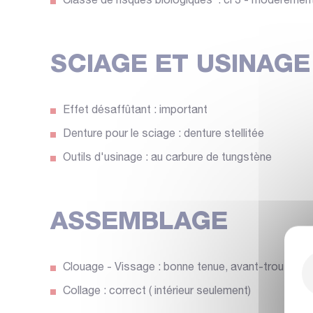
Classe de risques biologiques : cl 3 - modérémen
SCIAGE ET USINAGE
Effet désaffûtant : important
Denture pour le sciage : denture stellitée
Outils d'usinage : au carbure de tungstène
ASSEMBLAGE
Clouage - Vissage : bonne tenue, avant-trous néc
Collage : correct ( intérieur seulement)