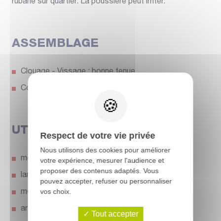
rubané sur quartier. La poussière peut irriter.
ASSEMBLAGE
Clouage - Vissage : bonne tenue
Collage : correct
UTILISATIONS
Respect de votre vie privée
Nous utilisons des cookies pour améliorer
meuble
votre expérience, mesurer l'audience et
proposer des contenus adaptés. Vous
lambris
pouvez accepter, refuser ou personnaliser
vos choix.
menuiserie intérieure
articles tournés
Tout accepter