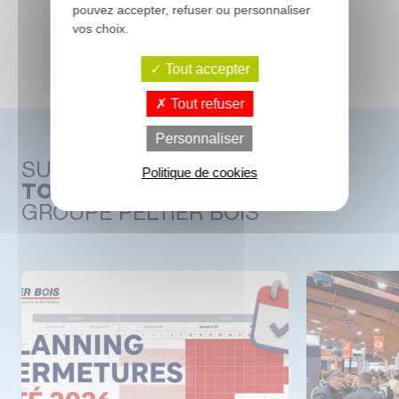
pouvez accepter, refuser ou personnaliser
vos choix.
Tout accepter
Tout refuser
Personnaliser
SUIVEZ
NOS CONSEILS ET
Politique de cookies
TOUTE L’ACTUALITÉ
DU
GROUPE PELTIER BOIS