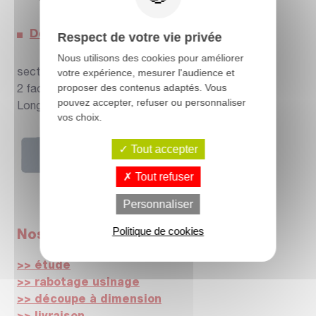
Douglas
Respect de votre vie privée
Nous utilisons des cookies pour améliorer
votre expérience, mesurer l'audience et
section : 27x145 mm
proposer des contenus adaptés. Vous
2 faces lisses Bombé
pouvez accepter, refuser ou personnaliser
Longueur : 4.00 m
vos choix.
Tout accepter
Tout refuser
Personnaliser
Politique de cookies
Nos services
>> étude
>> rabotage usinage
>> découpe à dimension