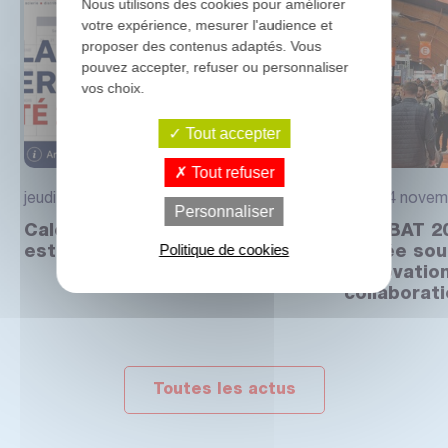
Nous utilisons des cookies pour améliorer
votre expérience, mesurer l'audience et
proposer des contenus adaptés. Vous
pouvez accepter, refuser ou personnaliser
vos choix.
Tout accepter
Tout refuser
jeudi 30 juillet 2026
mardi 4 novem
Personnaliser
Calendrier des fermetures
ARTIBAT 20
Politique de cookies
estivales 2026
placée sou
l’innovatio
collaborat
Toutes les actus