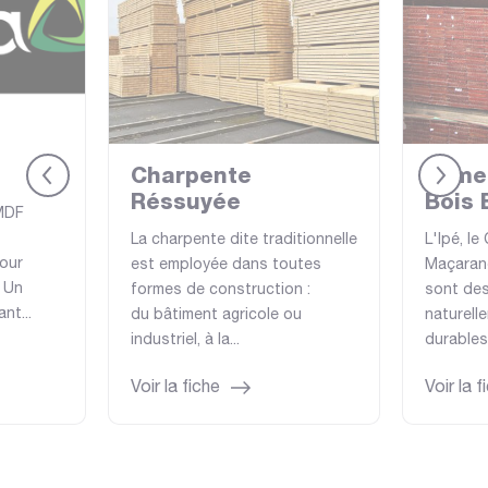
Charpente
Lame
Réssuyée
Bois 
MDF
La charpente dite traditionnelle
L'Ipé, le
our
est employée dans toutes
Maçaran
. Un
formes de construction :
sont de
nt...
du bâtiment agricole ou
naturell
industriel, à la...
durables,
Voir la fiche
Voir la f