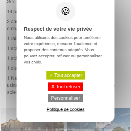
Site de 2ha dont environ 1 ha couvert.
14 personnes
2 camions avec grue et une semi avec chariot
Respect de votre vie privée
embarqué
Nous utilisons des cookies pour améliorer
1 raboteuse 4 faces
votre expérience, mesurer l'audience et
1 scie de reprise
proposer des contenus adaptés. Vous
pouvez accepter, refuser ou personnaliser
1 scie à panneaux
vos choix.
1 cuve de traitement cl2
Tout accepter
1 Navette du siège toutes les semaines pour les
usinage complexes et l'approvisionnement de notre
Tout refuser
scierie basée à Fougères.
Personnaliser
Politique de cookies